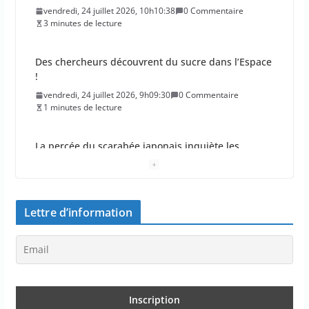
vendredi, 24 juillet 2026, 10h10:38
0 Commentaire
3 minutes de lecture
Des chercheurs découvrent du sucre dans l’Espace
!
vendredi, 24 juillet 2026, 9h09:30
0 Commentaire
1 minutes de lecture
La percée du scarabée japonais inquiète les
autorités françaises
jeudi, 23 juillet 2026, 11h11:01
0 Commentaire
4 minutes de lecture
Lettre d’information
En 2026, les incendies ont brûlé au moins 44 000
hectares en France
jeudi, 23 juillet 2026, 10h10:30
0 Commentaire
1 minutes de lecture