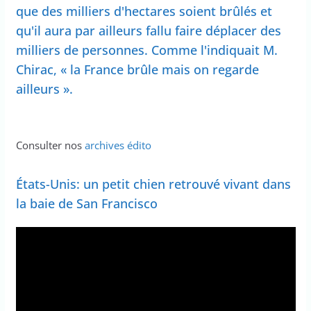
que des milliers d'hectares soient brûlés et
qu'il aura par ailleurs fallu faire déplacer des
milliers de personnes. Comme l'indiquait M.
Chirac, « la France brûle mais on regarde
ailleurs ».
Consulter nos
archives édito
États-Unis: un petit chien retrouvé vivant dans
la baie de San Francisco