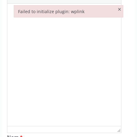
×
Failed to initialize plugin: wplink
Failed to initialize plugin: wplink