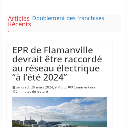
Articles
Doublement des franchises
Récents
médicales et hausse du ticket
:
modérateur
“C’est scandaleux” d’avoir cinq
Canadair disponibles sur 12
EPR de Flamanville
Le maire de New York, dit qu’il
n’a pas la capacité juridique
devrait être raccordé
d’arrêter Benyamin Nétanyahou
au réseau électrique
L’épidémie d’Ebola a entraîné
plus de 1 000 décès en RDC et en
“à l’été 2024”
Ouganda
La justice dit non à la chasse
vendredi, 29 mars 2024, 9h45:58
0 Commentaire
“illimitée” aux sangliers
0 minutes de lecture