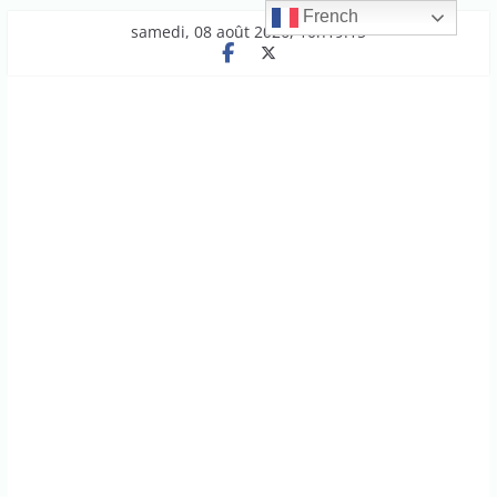
French
Passer
samedi, 08 août 2026, 10h19:15
au
contenu