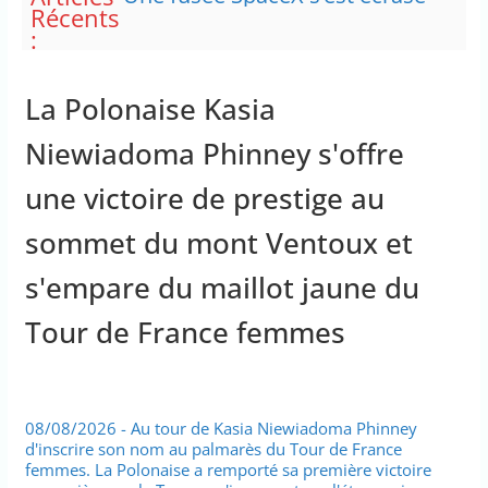
Récents
sur la Lune
:
Trottinettes électrique : “On a
sous-estimé leur dangerosité”
Nouveau pavillon d’accueil à
La Polonaise Kasia
l’Assemblée Nationale
Le taux de chômage en France
Niewiadoma Phinney s'offre
s’établit à 8,3 %, son plus haut
niveau depuis l’automne 2020
une victoire de prestige au
Des questions sur la
climatisation et les ventilateurs
sommet du mont Ventoux et
s'empare du maillot jaune du
Tour de France femmes
08/08/2026 - Au tour de Kasia Niewiadoma Phinney
d'inscrire son nom au palmarès du Tour de France
femmes. La Polonaise a remporté sa première victoire