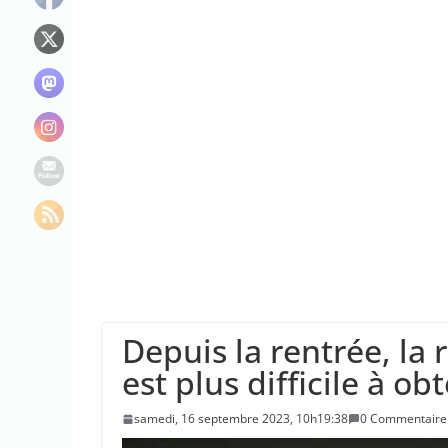
“C’est scandaleux
Le maire de New Y
L’épidémie d’Ebo
Depuis la rentrée, la
est plus difficile à ob
samedi, 16 septembre 2023, 10h19:38
0 Commentaire