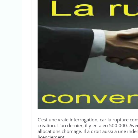
C’est une vraie interrogation, car la rupture co
création. L’an dernier, il y en a eu 500 000. Ave
allocations chômage. Il a droit aussi à une ind
licenciement.