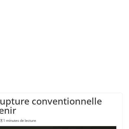
” d’avoir cinq Canadair disponibles sur 12
ork, dit qu’il n’a pas la capacité juridique d’a
la a entraîné plus de 1 000 décès en RDC et en 
 rupture conventionnelle
tenir
1 minutes de lecture