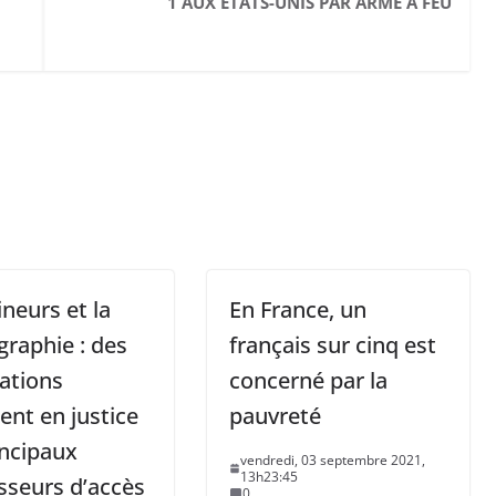
1 AUX ÉTATS-UNIS PAR ARME À FEU
neurs et la
En France, un
raphie : des
français sur cinq est
ations
concerné par la
ent en justice
pauvreté
incipaux
vendredi, 03 septembre 2021,
13h23:45
sseurs d’accès
0