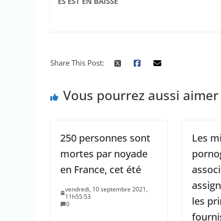
ES EST EN BAISSE
Share This Post:
Vous pourrez aussi aimer
250 personnes sont
Les mi
mortes par noyade
pornog
en France, cet été
associ
assign
vendredi, 10 septembre 2021,
11h55:53
les pr
0
fourni