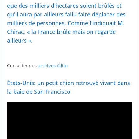
que des milliers d'hectares soient brûlés et
qu'il aura par ailleurs fallu faire déplacer des
milliers de personnes. Comme l'indiquait M.
Chirac, « la France brûle mais on regarde
ailleurs ».
Consulter nos
archives édito
États-Unis: un petit chien retrouvé vivant dans
la baie de San Francisco