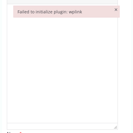
×
Failed to initialize plugin: wplink
Failed to initialize plugin: wplink