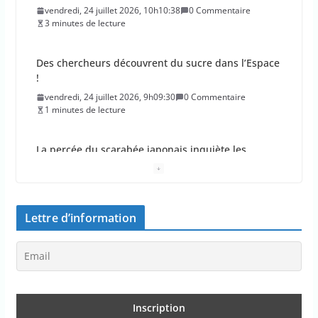
vendredi, 24 juillet 2026, 10h10:38
0 Commentaire
3 minutes de lecture
Des chercheurs découvrent du sucre dans l’Espace
!
vendredi, 24 juillet 2026, 9h09:30
0 Commentaire
1 minutes de lecture
La percée du scarabée japonais inquiète les
autorités françaises
jeudi, 23 juillet 2026, 11h11:01
0 Commentaire
4 minutes de lecture
Lettre d’information
En 2026, les incendies ont brûlé au moins 44 000
hectares en France
jeudi, 23 juillet 2026, 10h10:30
0 Commentaire
1 minutes de lecture