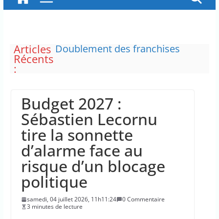
Articles
Doublement des franchises
Récents
médicales et hausse du ticket
:
modérateur
“C’est scandaleux” d’avoir cinq
Canadair disponibles sur 12
Budget 2027 :
Le maire de New York, dit qu’il
n’a pas la capacité juridique
Sébastien Lecornu
d’arrêter Benyamin Nétanyahou
tire la sonnette
L’épidémie d’Ebola a entraîné
plus de 1 000 décès en RDC et en
d’alarme face au
Ouganda
risque d’un blocage
La justice dit non à la chasse
“illimitée” aux sangliers
politique
samedi, 04 juillet 2026, 11h11:24
0 Commentaire
3 minutes de lecture