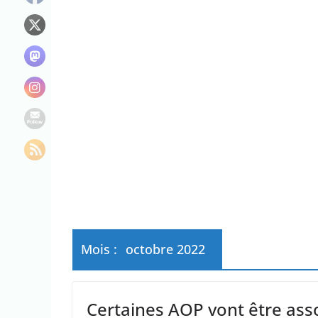
“C’est scandaleux
Le maire de New Y
L’épidémie d’Ebo
Mois :
octobre 2022
Certaines AOP vont être ass