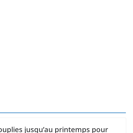
” d’avoir cinq Canadair disponibles sur 12
ork, dit qu’il n’a pas la capacité juridique d’a
la a entraîné plus de 1 000 décès en RDC et en 
ouplies jusqu’au printemps pour