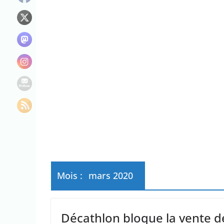
Le maire de New Y
L’épidémie d’Ebo
La justice dit non
Mois :
mars 2020
Décathlon bloque la vente 