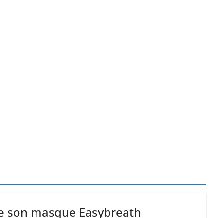
ork, dit qu’il n’a pas la capacité juridique d’a
la a entraîné plus de 1 000 décès en RDC et en 
 à la chasse “illimitée” aux sangliers
de son masque Easybreath