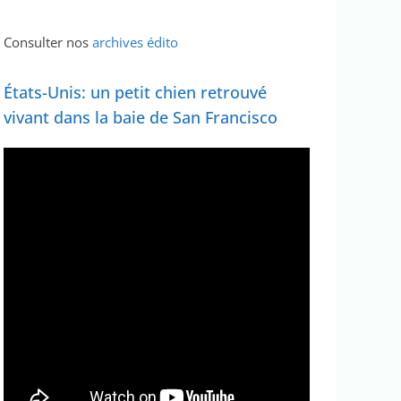
Consulter nos
archives édito
États-Unis: un petit chien retrouvé
vivant dans la baie de San Francisco