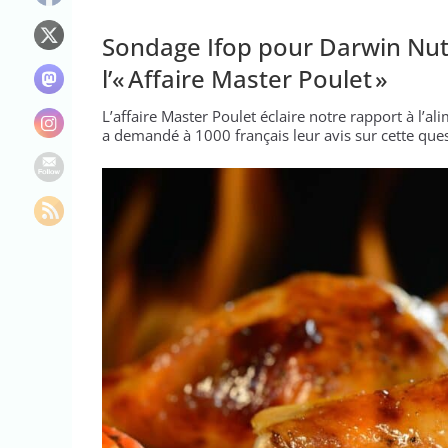
“C’est scandaleux
Le maire de New Y
Sondage Ifop pour Darwin Nutri
L’épidémie d’Ebo
l’« Affaire Master Poulet »
L’affaire Master Poulet éclaire notre rapport à l’a
a demandé à 1000 français leur avis sur cette ques