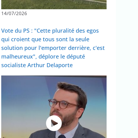
14/07/2026
Vote du PS : "Cette pluralité des egos
qui croient que tous sont la seule
solution pour l'emporter derrière, c'est
malheureux", déplore le député
socialiste Arthur Delaporte