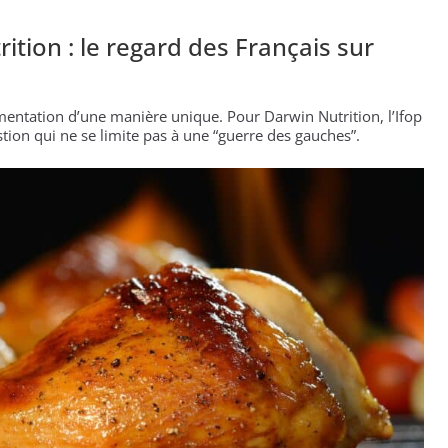
” d’avoir cinq Canadair disponibles sur 12
ork, dit qu’il n’a pas la capacité juridique d’a
tion : le regard des Français sur
la a entraîné plus de 1 000 décès en RDC et en 
limentation d’une manière unique. Pour Darwin Nutrition, l’Ifop
tion qui ne se limite pas à une “guerre des gauches”.