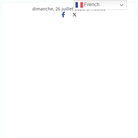
French
Passer
dimanche, 26 juillet 2026, 21h30:30
au
contenu