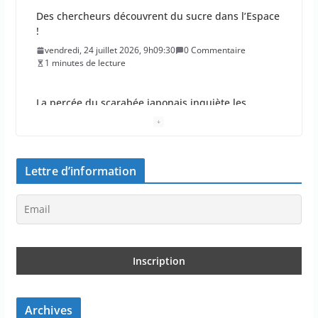
Des chercheurs découvrent du sucre dans l’Espace
!
vendredi, 24 juillet 2026, 9h09:30
0 Commentaire
1 minutes de lecture
La percée du scarabée japonais inquiète les
autorités françaises
jeudi, 23 juillet 2026, 11h11:01
0 Commentaire
4 minutes de lecture
Lettre d’information
En 2026, les incendies ont brûlé au moins 44 000
hectares en France
jeudi, 23 juillet 2026, 10h10:30
0 Commentaire
1 minutes de lecture
Les députés approuvent les viols en série sur les
moins de 15 ans
Archives
jeudi, 23 juillet 2026, 9h09:08
0 Commentaire