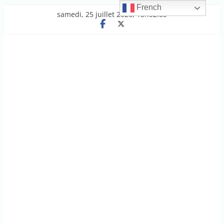
French
Passer
samedi, 25 juillet 2026, 13h52:53
au
contenu