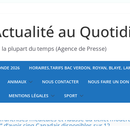
Actualité au Quotid
s la plupart du temps (Agence de Presse)
NDE 2026
HORAIRES,TARIFS BAC VERDON, ROYAN, BLAYE, L
ANIMAUX
NOUS CONTACTER
NOUS FAIRE UN DON
MENTIONS LÉGALES
SPORT
ranchises médicales et hausse du ticket modér
” d’avoir cinq Canadair disponibles sur 12