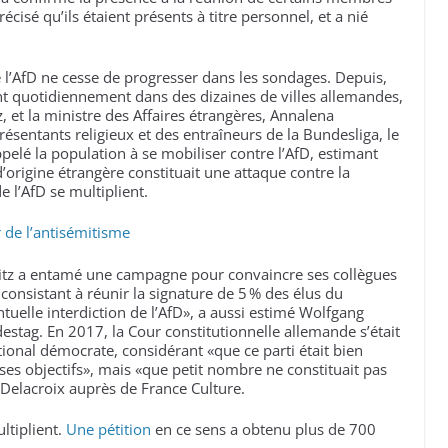
écisé qu’ils étaient présents à titre personnel, et a nié
e l’AfD ne cesse de progresser dans les sondages. Depuis,
nt quotidiennement dans des dizaines de villes allemandes,
, et la ministre des Affaires étrangères, Annalena
ésentants religieux et des entraîneurs de la Bundesliga, le
elé la population à se mobiliser contre l’AfD, estimant
’origine étrangère constituait une attaque contre la
 l’AfD se multiplient.
 de l’antisémitisme
tz a entamé une campagne pour convaincre ses collègues
consistant à réunir la signature de 5 % des élus du
ntuelle interdiction de l’AfD», a aussi estimé Wolfgang
stag. En 2017, la Cour constitutionnelle allemande s’était
ational démocrate, considérant «que ce parti était bien
ses objectifs», mais «que petit nombre ne constituait pas
Delacroix auprès de France Culture.
ltiplient.
Une pétition
en ce sens a obtenu plus de 700