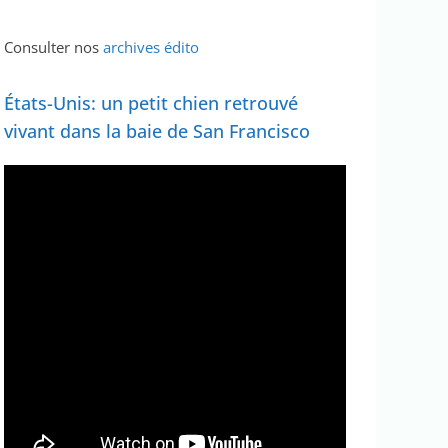
Consulter nos
archives édito
États-Unis: un petit chien retrouvé
vivant dans la baie de San Francisco