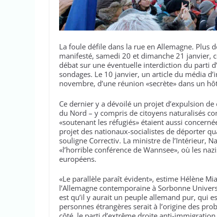
La foule défile dans la rue en Allemagne. Plus d
manifesté, samedi 20 et dimanche 21 janvier, con
débat sur une éventuelle interdiction du parti 
sondages. Le 10 janvier, un article du média d’i
novembre, d’une réunion «secrète» dans un hôt
Ce dernier y a dévoilé un projet d’expulsion de
du Nord – y compris de citoyens naturalisés c
«soutenant les réfugiés» étaient aussi concernée
projet des nationaux-socialistes de déporter qua
souligne Correctiv. La ministre de l’Intérieur, N
«l’horrible conférence de Wannsee», où les nazis
européens.
«Le parallèle paraît évident», estime Hélène Mia
l’Allemagne contemporaine à Sorbonne Universit
est qu’il y aurait un peuple allemand pur, qui e
personnes étrangères serait à l’origine des pr
côté, le parti d’extrême droite anti-immigratio