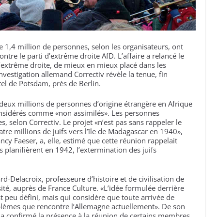
e 1,4 million de personnes, selon les organisateurs, ont
tre le parti d’extrême droite AfD. L’affaire a relancé le
d’extrême droite, de mieux en mieux placé dans les
nvestigation allemand Correctiv révèle la tenue, fin
el de Potsdam, près de Berlin.
 deux millions de personnes d’origine étrangère en Afrique
onsidérés comme «non assimilés». Les personnes
s, selon Correctiv. Le projet «n’est pas sans rappeler le
tre millions de juifs vers l’île de Madagascar en 1940»,
ancy Faeser, a, elle, estimé que cette réunion rappelait
 planifièrent en 1942, l’extermination des juifs
rd-Delacroix, professeure d’histoire et de civilisation de
é, auprès de France Culture. «L’idée formulée derrière
st peu défini, mais qui considère que toute arrivée de
oblèmes que rencontre l’Allemagne actuellement». De son
n a confirmé la présence à la réunion de certains membres