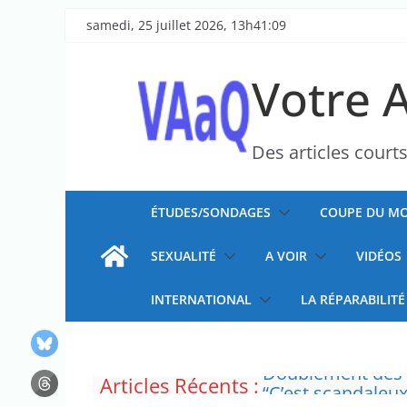
Passer
samedi, 25 juillet 2026, 13h41:09
au
contenu
Votre 
Des articles court
ÉTUDES/SONDAGES
COUPE DU MO
SEXUALITÉ
A VOIR
VIDÉOS
INTERNATIONAL
LA RÉPARABILITÉ
Articles Récents :
Doublement des f
“C’est scandaleux