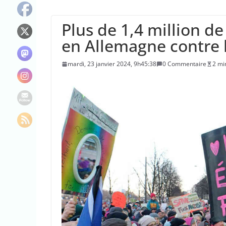
Le maire de New Y
L’épidémie d’Ebo
Plus de 1,4 million d
La justice dit non
en Allemagne contre 
mardi, 23 janvier 2024, 9h45:38
0 Commentaire
2 mi