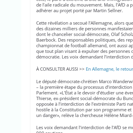
de l’aile radicale du mouvement. Mais, l’AfD a pr
adhérer au projet porté par Martin Sellner.
Cette révélation a secoué l’Allemagne, alors qu
des dizaines milliers de personnes manifestaie
dont le chancelier social-démocrate, Olaf Scholz
Baerbock. Des responsables politiques, des repr
championnat de football allemand, ont aussi app
que tout plan visant à expulser des personnes d
démocratie. Les voix demandant l’interdiction de
À CONSULTER AUSSI >>
En Allemagne, le retour
Le député démocrate-chrétien Marco Wanderwi
– la première étape du processus d’interdiction 
Parlement. «L’État a le devoir d’étudier une éve
Thierse, ex-président social-démocrate du Bunde
opposée à l’interdiction de l’extrémiste Parti n
hostile à la Constitution par son programme et 
un danger», relève la chercheuse Hélène Miard-
Les voix demandant l’interdiction de l’AfD se mu