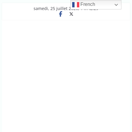
French
Passer
samedi, 25 juillet 2026, 14h42:29
au
contenu