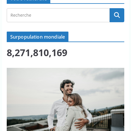
Surpopulation mondiale
8,271,810,169