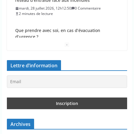
Que prendre avec soi, en cas d’évacuation
d’urgence ?
mardi, 28 juillet 2026, 11h11:38
0 Commentaire
2 minutes de lecture
En Gironde et dans les Landes, la monoculture de
pins maritimes est un facteur de risque d’incendie
mardi, 28 juillet 2026, 10h10:11
0 Commentaire
Lettre d’information
3 minutes de lecture
L’Europe a infligé jeudi à Google une amende de
890 millions d’euros
mardi, 28 juillet 2026, 9h09:48
0 Commentaire
1 minutes de lecture
Les mutuelles pourraient être amenées à
Archives
augmenter
lundi, 27 juillet 2026, 11h11:50
0 Commentaire