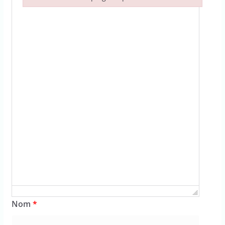
Failed to initialize plugin: wplink
Nom
*