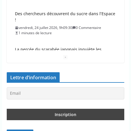
Des chercheurs découvrent du sucre dans l’Espace
!
vendredi, 24 juillet 2026, 9h09:30
0 Commentaire
1 minutes de lecture
La percée du scarabée japonais inquiète les
autorités françaises
jeudi, 23 juillet 2026, 11h11:01
0 Commentaire
4 minutes de lecture
Lettre d’information
En 2026, les incendies ont brûlé au moins 44 000
hectares en France
jeudi, 23 juillet 2026, 10h10:30
0 Commentaire
1 minutes de lecture
Les députés approuvent les viols en série sur les
moins de 15 ans