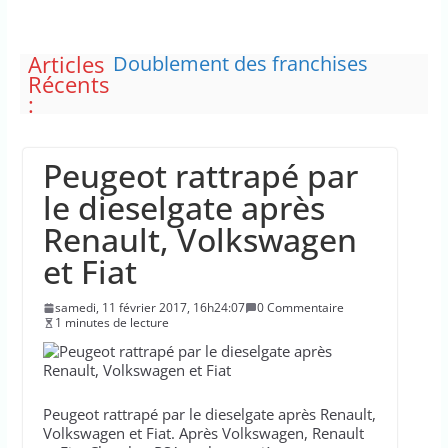
Articles
Doublement des franchises
Récents
médicales et hausse du ticket
:
modérateur
“C’est scandaleux” d’avoir cinq
Canadair disponibles sur 12
Peugeot rattrapé par
Le maire de New York, dit qu’il
n’a pas la capacité juridique
le dieselgate après
d’arrêter Benyamin Nétanyahou
Renault, Volkswagen
L’épidémie d’Ebola a entraîné
plus de 1 000 décès en RDC et en
et Fiat
Ouganda
La justice dit non à la chasse
samedi, 11 février 2017, 16h24:07
0 Commentaire
“illimitée” aux sangliers
1 minutes de lecture
Peugeot rattrapé par le dieselgate après Renault,
Volkswagen et Fiat. Après Volkswagen, Renault