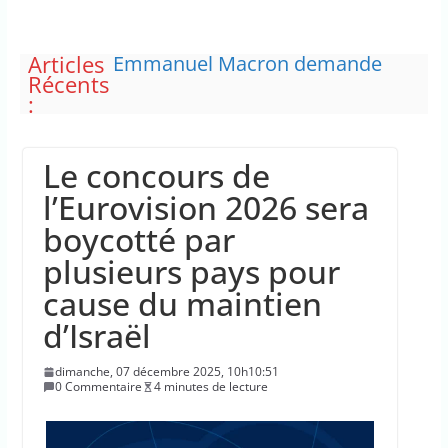
Articles
Emmanuel Macron demande
Récents
l’activation du mécanisme de
:
protection civile de l’UE, face aux
incendies
Le maire de New York, dit qu’il
Le concours de
n’a pas la capacité juridique
d’arrêter Benyamin Nétanyahou
l’Eurovision 2026 sera
L’épidémie d’Ebola a entraîné
boycotté par
plus de 1 000 décès en RDC et en
Ouganda
plusieurs pays pour
La justice dit non à la chasse
cause du maintien
“illimitée” aux sangliers
Doublement des franchises
d’Israël
médicales et hausse du ticket
modérateur
dimanche, 07 décembre 2025, 10h10:51
0 Commentaire
4 minutes de lecture