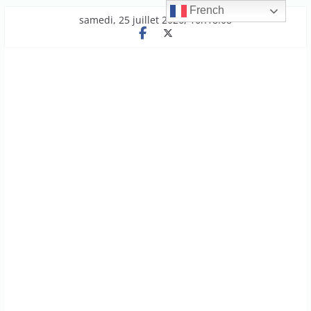
French
Passer
samedi, 25 juillet 2026, 16h18:08
au
contenu