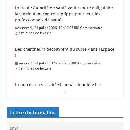
professionnels de santé
vendredi, 24 juillet 2026, 10h10:38
0 Commentaire
3 minutes de lecture
Des chercheurs découvrent du sucre dans l’Espace
!
vendredi, 24 juillet 2026, 9h09:30
0 Commentaire
1 minutes de lecture
La percée du scarabée japonais inquiète les
autorités françaises
jeudi, 23 juillet 2026, 11h11:01
0 Commentaire
4 minutes de lecture
En 2026, les incendies ont brûlé au moins 44 000
hectares en France
Lettre d’information
jeudi, 23 juillet 2026, 10h10:30
0 Commentaire
1 minutes de lecture