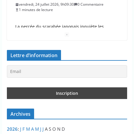
vendredi, 24 juillet 2026, 9h09:30
0 Commentaire
1 minutes de lecture
La percée du scarabée japonais inquiète les
autorités françaises
jeudi, 23 juillet 2026, 11h11:01
0 Commentaire
4 minutes de lecture
Lettre d’information
En 2026, les incendies ont brûlé au moins 44 000
hectares en France
jeudi, 23 juillet 2026, 10h10:30
0 Commentaire
1 minutes de lecture
Les députés approuvent les viols en série sur les
moins de 15 ans
Archives
jeudi, 23 juillet 2026, 9h09:08
0 Commentaire
2 minutes de lecture
2026
:
J
F
M
A
M
J
J
A
S
O
N
D