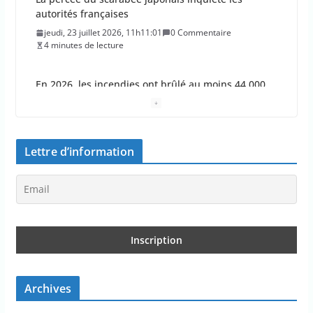
En 2026, les incendies ont brûlé au moins 44 000
hectares en France
jeudi, 23 juillet 2026, 10h10:30
0 Commentaire
1 minutes de lecture
Les députés approuvent les viols en série sur les
moins de 15 ans
jeudi, 23 juillet 2026, 9h09:08
0 Commentaire
Lettre d’information
2 minutes de lecture
Le Parlement adopte le projet de loi Ripost sur la
sécurité du quotidien
mercredi, 22 juillet 2026, 12h12:27
0 Commentaire
2 minutes de lecture
Les aides aux entreprises dans le budget 2027
Archives
font-elles être réduites ?
mercredi, 22 juillet 2026, 11h11:26
0 Commentaire