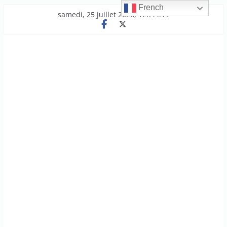
French
Passer
samedi, 25 juillet 2026, 12h44:19
au
contenu