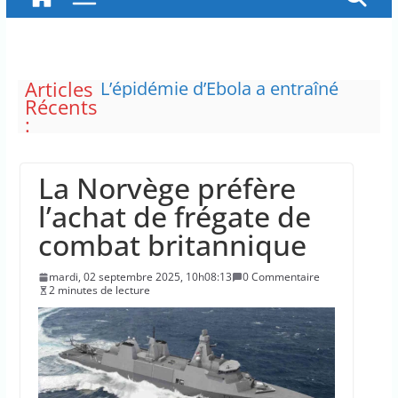
Articles
L’épidémie d’Ebola a entraîné
Récents
plus de 1 000 décès en RDC et en
:
Ouganda
La justice dit non à la chasse
“illimitée” aux sangliers
La Norvège préfère
Doublement des franchises
médicales et hausse du ticket
l’achat de frégate de
modérateur
combat britannique
“C’est scandaleux” d’avoir cinq
Canadair disponibles sur 12
mardi, 02 septembre 2025, 10h08:13
0 Commentaire
Le maire de New York, dit qu’il
2 minutes de lecture
n’a pas la capacité juridique
d’arrêter Benyamin Nétanyahou