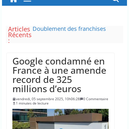
Articles
Doublement des franchises
Récents
médicales et hausse du ticket
:
modérateur
“C’est scandaleux” d’avoir cinq
Canadair disponibles sur 12
Google condamné en
Le maire de New York, dit qu’il
n’a pas la capacité juridique
France à une amende
d’arrêter Benyamin Nétanyahou
record de 325
L’épidémie d’Ebola a entraîné
plus de 1 000 décès en RDC et en
millions d’euros
Ouganda
La justice dit non à la chasse
vendredi, 05 septembre 2025, 10h06:28
0 Commentaire
“illimitée” aux sangliers
1 minutes de lecture