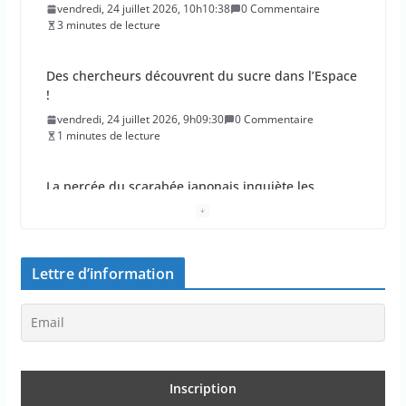
vendredi, 24 juillet 2026, 10h10:38
0 Commentaire
3 minutes de lecture
Des chercheurs découvrent du sucre dans l’Espace
!
vendredi, 24 juillet 2026, 9h09:30
0 Commentaire
1 minutes de lecture
La percée du scarabée japonais inquiète les
autorités françaises
jeudi, 23 juillet 2026, 11h11:01
0 Commentaire
4 minutes de lecture
Lettre d’information
En 2026, les incendies ont brûlé au moins 44 000
hectares en France
jeudi, 23 juillet 2026, 10h10:30
0 Commentaire
1 minutes de lecture