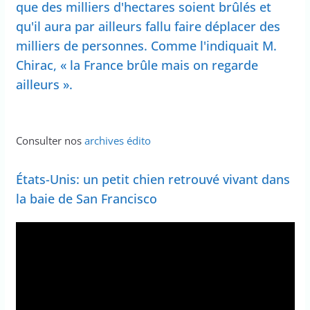
que des milliers d'hectares soient brûlés et
qu'il aura par ailleurs fallu faire déplacer des
milliers de personnes. Comme l'indiquait M.
Chirac, « la France brûle mais on regarde
ailleurs ».
Consulter nos
archives édito
États-Unis: un petit chien retrouvé vivant dans
la baie de San Francisco