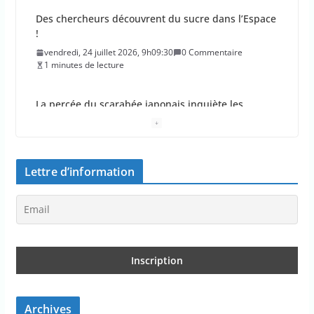
Des chercheurs découvrent du sucre dans l’Espace
!
vendredi, 24 juillet 2026, 9h09:30
0 Commentaire
1 minutes de lecture
La percée du scarabée japonais inquiète les
autorités françaises
jeudi, 23 juillet 2026, 11h11:01
0 Commentaire
4 minutes de lecture
Lettre d’information
En 2026, les incendies ont brûlé au moins 44 000
hectares en France
jeudi, 23 juillet 2026, 10h10:30
0 Commentaire
1 minutes de lecture
Les députés approuvent les viols en série sur les
moins de 15 ans
jeudi, 23 juillet 2026, 9h09:08
0 Commentaire
Archives
2 minutes de lecture