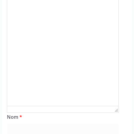
Failed to initialize plugin: wplink
Nom
*