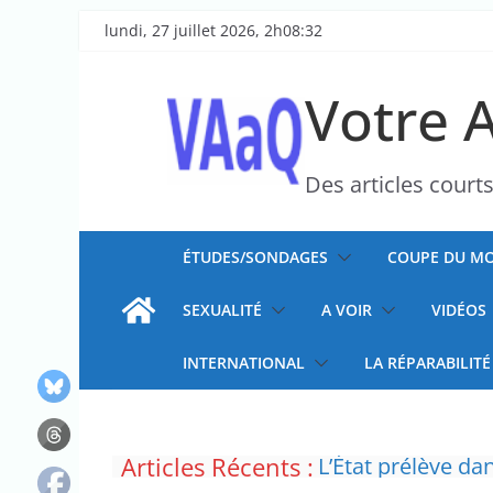
Passer
lundi, 27 juillet 2026, 2h08:32
au
contenu
Votre 
Des articles court
ÉTUDES/SONDAGES
COUPE DU MO
SEXUALITÉ
A VOIR
VIDÉOS
INTERNATIONAL
LA RÉPARABILITÉ
La France insoum
Articles Récents :
concernant le droi