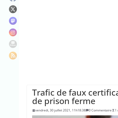
L’État prélève d
“C’est scandaleux
Les plages du Dé
l’Unesco
Des pompiers ven
l’incendie en Gir
Trafic de faux certifi
de prison ferme
vendredi, 30 juillet 2021, 11h18:38
0 Commentaire
1 