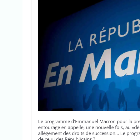
Le programme d’Emmanuel Macron pour la présid
entourage en appelle, une nouvelle fois, au «dé
allègement des droits de succession… Le prog
de celui des Républicains ?