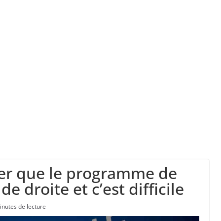
” d’avoir cinq Canadair disponibles sur 12
ork, dit qu’il n’a pas la capacité juridique d’a
la a entraîné plus de 1 000 décès en RDC et en 
er que le programme de
e droite et c’est difficile
inutes de lecture