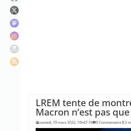
“C’est scandaleux
Le maire de New Y
L’épidémie d’Ebo
LREM tente de montr
Macron n’est pas que d
samedi, 19 mars 2022, 10h47:19
0 Commentaire
2 m