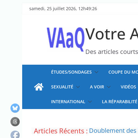
Passer
samedi, 25 juillet 2026, 12h49:26
au
contenu
Votre 
Des articles court
ÉTUDES/SONDAGES
COUPE DU MO
SEXUALITÉ
A VOIR
VIDÉOS
INTERNATIONAL
LA RÉPARABILITÉ
Articles Récents :
La justice dit non
Doublement des f