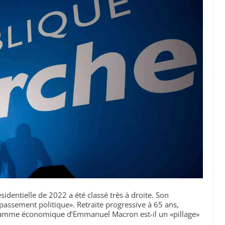
entielle de 2022 a été classé très à droite. Son
passement politique». Retraite progressive à 65 ans,
ramme économique d’Emmanuel Macron est-il un «pillage»