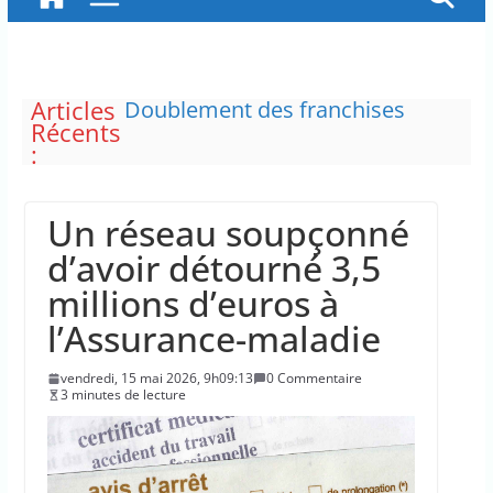
Articles
La justice dit non à la chasse
Récents
“illimitée” aux sangliers
:
Doublement des franchises
médicales et hausse du ticket
modérateur
Un réseau soupçonné
“C’est scandaleux” d’avoir cinq
Canadair disponibles sur 12
d’avoir détourné 3,5
Le maire de New York, dit qu’il
millions d’euros à
n’a pas la capacité juridique
d’arrêter Benyamin Nétanyahou
l’Assurance-maladie
L’épidémie d’Ebola a entraîné
plus de 1 000 décès en RDC et en
vendredi, 15 mai 2026, 9h09:13
0 Commentaire
Ouganda
3 minutes de lecture