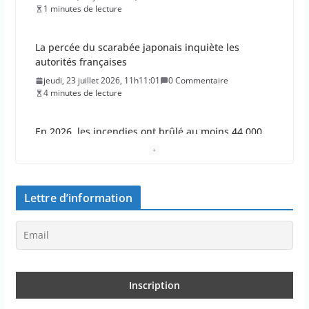
4 minutes de lecture
En 2026, les incendies ont brûlé au moins 44 000
hectares en France
jeudi, 23 juillet 2026, 10h10:30
0 Commentaire
1 minutes de lecture
Les députés approuvent les viols en série sur les
moins de 15 ans
jeudi, 23 juillet 2026, 9h09:08
0 Commentaire
2 minutes de lecture
Lettre d’information
Le Parlement adopte le projet de loi Ripost sur la
sécurité du quotidien
mercredi, 22 juillet 2026, 12h12:27
0 Commentaire
2 minutes de lecture
Les aides aux entreprises dans le budget 2027