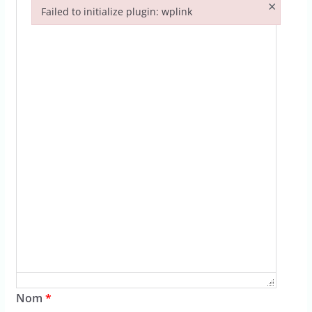
×
Failed to initialize plugin: wplink
Failed to initialize plugin: wplink
Nom
*