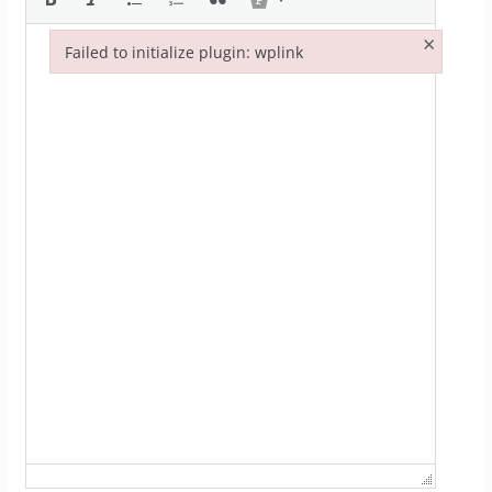
×
Failed to initialize plugin: wplink
Failed to initialize plugin: wplink