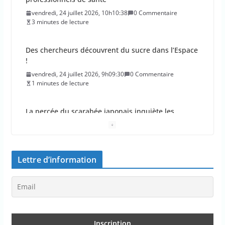
vendredi, 24 juillet 2026, 10h10:38
0 Commentaire
3 minutes de lecture
Des chercheurs découvrent du sucre dans l’Espace
!
vendredi, 24 juillet 2026, 9h09:30
0 Commentaire
1 minutes de lecture
La percée du scarabée japonais inquiète les
autorités françaises
jeudi, 23 juillet 2026, 11h11:01
0 Commentaire
4 minutes de lecture
Lettre d’information
En 2026, les incendies ont brûlé au moins 44 000
hectares en France
jeudi, 23 juillet 2026, 10h10:30
0 Commentaire
1 minutes de lecture