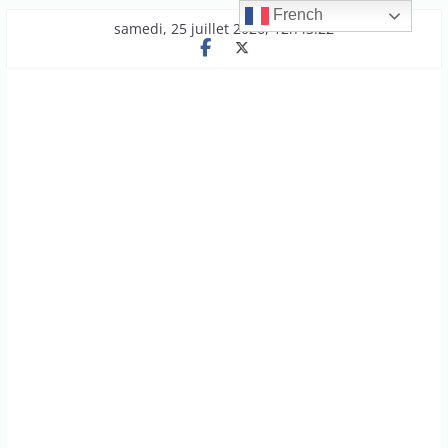
French
Passer
samedi, 25 juillet 2026, 12h43:22
au
contenu