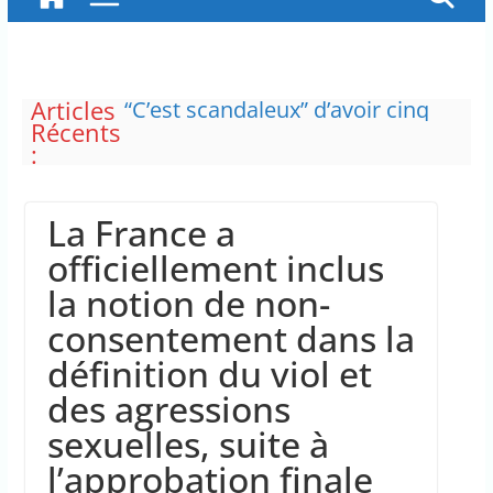
Articles
“C’est scandaleux” d’avoir cinq
Récents
Canadair disponibles sur 12
:
Les plages du Débarquement de
Normandie ont été inscrites au
patrimoine mondial de l’Unesco
La France a
Des pompiers venus de
différentes régions de la France
officiellement inclus
ont été mobilisés pour
la notion de non-
combattre l’incendie en Gironde
La France insoumise exprime
consentement dans la
son incompréhension face à la
définition du viol et
plainte de la DJ Barbara Butch
concernant le droit de critiquer
des agressions
ses choix politiques.
sexuelles, suite à
L’État prélève dans les caisses du
l’approbation finale
régime d’assurance chômage