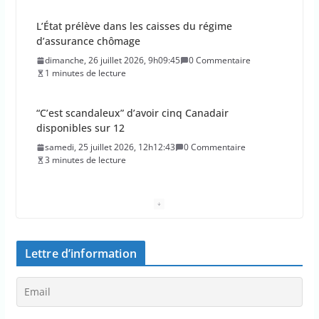
L’État prélève dans les caisses du régime
d’assurance chômage
dimanche, 26 juillet 2026, 9h09:45
0 Commentaire
1 minutes de lecture
“C’est scandaleux” d’avoir cinq Canadair
disponibles sur 12
samedi, 25 juillet 2026, 12h12:43
0 Commentaire
3 minutes de lecture
Le maire de New York, dit qu’il n’a pas la capacité
juridique d’arrêter Benyamin Nétanyahou
samedi, 25 juillet 2026, 11h11:56
0 Commentaire
1 minutes de lecture
Lettre d’information
L’épidémie d’Ebola a entraîné plus de 1 000 décès
en RDC et en Ouganda