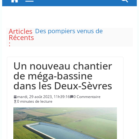
Articles
Des pompiers venus de
Récents
différentes régions de la France
:
ont été mobilisés pour
combattre l’incendie en Gironde
Les mutuelles pourraient être
Un nouveau chantier
amenées à augmenter
Les enterrements de vie de jeune
de méga-bassine
fille sous la pression
dans les Deux-Sèvres
Le taux d’intérêt de la dette
publique auquel la France
mardi, 29 août 2023, 11h39:16
0 Commentaire
emprunte est de 4 %
0 minutes de lecture
Les plages du Débarquement de
Normandie ont été inscrites au
patrimoine mondial de l’Unesco