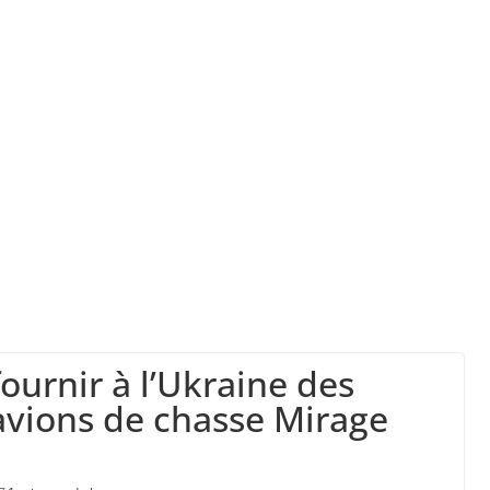
ork, dit qu’il n’a pas la capacité juridique d’a
la a entraîné plus de 1 000 décès en RDC et en 
 à la chasse “illimitée” aux sangliers
ournir à l’Ukraine des
 avions de chasse Mirage