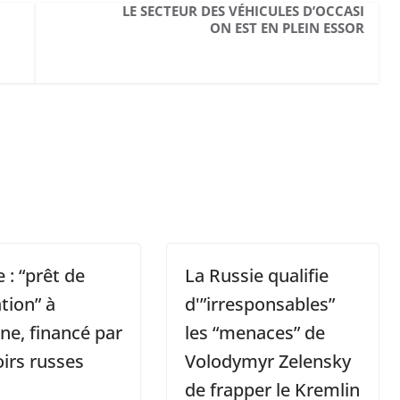
LE SECTEUR DES VÉHICULES D’OCCASI
ON EST EN PLEIN ESSOR
 : “prêt de
La Russie qualifie
tion” à
d'”irresponsables”
ine, financé par
les “menaces” de
oirs russes
Volodymyr Zelensky
de frapper le Kremlin