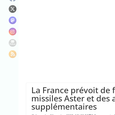
Le maire de New Y
L’épidémie d’Ebo
La justice dit non
La France prévoit de f
missiles Aster et des
supplémentaires