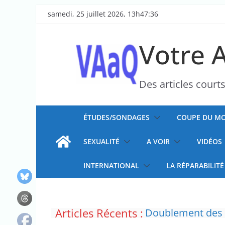
Passer
samedi, 25 juillet 2026, 13h47:36
au
contenu
Votre 
Des articles court
ÉTUDES/SONDAGES
COUPE DU MO
SEXUALITÉ
A VOIR
VIDÉOS
INTERNATIONAL
LA RÉPARABILITÉ
Articles Récents :
Doublement des f
“C’est scandaleux