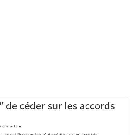
é jeudi à Google une amende de 890 millions d’eu
urraient être amenées à augmenter
aux se transforment en vaste réseau d’entraide f
 soi, en cas d’évacuation d’urgence ?
e” de céder sur les accords
es de lecture
Il serait “inacceptable” de céder sur les accords