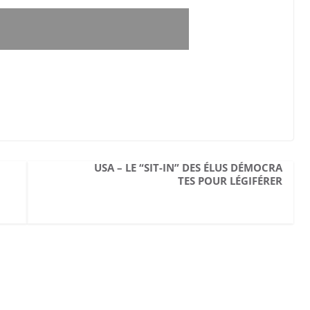
com ! a besoin de ses lecteurs pour poursuivre son travail,
es un don. Merci
USA – LE “SIT-IN” DES ÉLUS DÉMOCRA
TES POUR LÉGIFÉRER