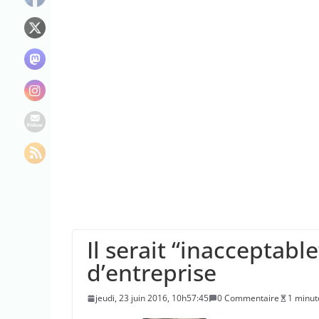
L’Europe a inflig
Les mutuelles po
Les réseaux soci
Que prendre avec
Il serait “inacceptabl
d’entreprise
jeudi, 23 juin 2016, 10h57:45
0 Commentaire
1 minut