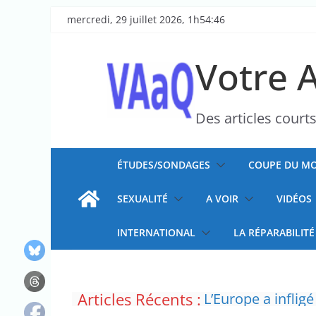
Passer
mercredi, 29 juillet 2026, 1h54:46
au
contenu
Votre 
Des articles court
ÉTUDES/SONDAGES
COUPE DU MO
SEXUALITÉ
A VOIR
VIDÉOS
INTERNATIONAL
LA RÉPARABILITÉ
En Gironde et da
Articles Récents :
d’incendie