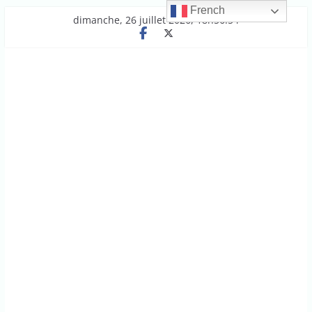
French
Passer
dimanche, 26 juillet 2026, 18h56:54
au
contenu