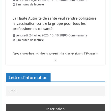
vendredi, 24 juillet 2026, 10h10:38
0 Commentaire
3 minutes de lecture
Des chercheurs découvrent du sucre dans l’Espace
!
vendredi, 24 juillet 2026, 9h09:30
0 Commentaire
1 minutes de lecture
La percée du scarabée japonais inquiète les
autorités françaises
jeudi, 23 juillet 2026, 11h11:01
0 Commentaire
4 minutes de lecture
Lettre d’information
En 2026, les incendies ont brûlé au moins 44 000
hectares en France
jeudi, 23 juillet 2026, 10h10:30
0 Commentaire
1 minutes de lecture