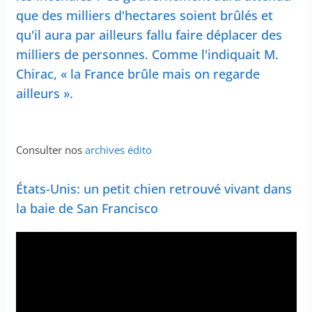
que des milliers d'hectares soient brûlés et
qu'il aura par ailleurs fallu faire déplacer des
milliers de personnes. Comme l'indiquait M.
Chirac, « la France brûle mais on regarde
ailleurs ».
Consulter nos
archives édito
États-Unis: un petit chien retrouvé vivant dans
la baie de San Francisco