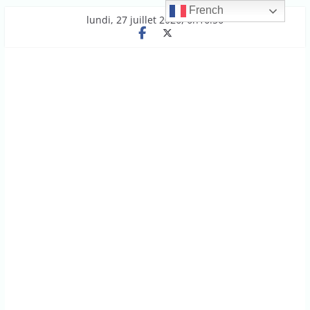
French
Passer
lundi, 27 juillet 2026, 6h16:56
au
contenu