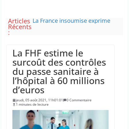
Articles
La France insoumise exprime
Récents
son incompréhension face à la
:
plainte de la DJ Barbara Butch
concernant le droit de critiquer
ses choix politiques.
La FHF estime le
L’État prélève dans les caisses du
régime d’assurance chômage
surcoût des contrôles
“C’est scandaleux” d’avoir cinq
du passe sanitaire à
Canadair disponibles sur 12
Les plages du Débarquement de
l’hôpital à 60 millions
Normandie ont été inscrites au
d’euros
patrimoine mondial de l’Unesco
Des pompiers venus de
jeudi, 05 août 2021, 11h01:01
0 Commentaire
différentes régions de la France
1 minutes de lecture
ont été mobilisés pour
combattre l’incendie en Gironde