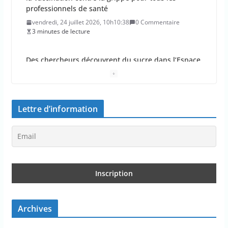
!
vendredi, 24 juillet 2026, 9h09:30
0 Commentaire
1 minutes de lecture
La percée du scarabée japonais inquiète les
autorités françaises
jeudi, 23 juillet 2026, 11h11:01
0 Commentaire
4 minutes de lecture
Lettre d’information
En 2026, les incendies ont brûlé au moins 44 000
hectares en France
jeudi, 23 juillet 2026, 10h10:30
0 Commentaire
1 minutes de lecture
Les députés approuvent les viols en série sur les
moins de 15 ans
Archives
jeudi, 23 juillet 2026, 9h09:08
0 Commentaire
2 minutes de lecture