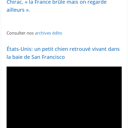
Chirac, « la France brûle mais on regarde
ailleurs ».
Consulter nos
archives édito
États-Unis: un petit chien retrouvé vivant dans
la baie de San Francisco