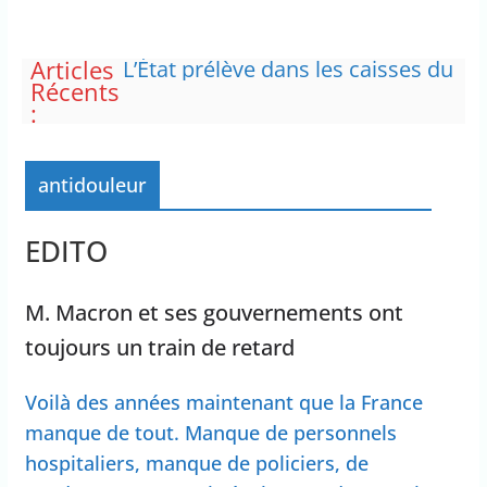
Articles
La France insoumise exprime
Récents
son incompréhension face à la
:
plainte de la DJ Barbara Butch
concernant le droit de critiquer
ses choix politiques.
antidouleur
L’État prélève dans les caisses du
régime d’assurance chômage
“C’est scandaleux” d’avoir cinq
EDITO
Canadair disponibles sur 12
Les plages du Débarquement de
Normandie ont été inscrites au
M. Macron et ses gouvernements ont
patrimoine mondial de l’Unesco
toujours un train de retard
Des pompiers venus de
différentes régions de la France
ont été mobilisés pour
Voilà des années maintenant que la France
combattre l’incendie en Gironde
manque de tout. Manque de personnels
hospitaliers, manque de policiers, de