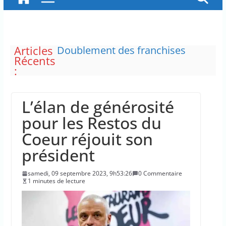
Articles
Doublement des franchises
Récents
médicales et hausse du ticket
:
modérateur
“C’est scandaleux” d’avoir cinq
Canadair disponibles sur 12
L’élan de générosité
Le maire de New York, dit qu’il
n’a pas la capacité juridique
pour les Restos du
d’arrêter Benyamin Nétanyahou
Coeur réjouit son
L’épidémie d’Ebola a entraîné
plus de 1 000 décès en RDC et en
président
Ouganda
La justice dit non à la chasse
samedi, 09 septembre 2023, 9h53:26
0 Commentaire
“illimitée” aux sangliers
1 minutes de lecture