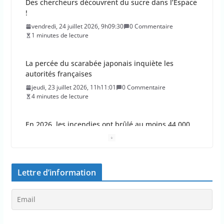
La percée du scarabée japonais inquiète les
autorités françaises
jeudi, 23 juillet 2026, 11h11:01
0 Commentaire
4 minutes de lecture
En 2026, les incendies ont brûlé au moins 44 000
hectares en France
jeudi, 23 juillet 2026, 10h10:30
0 Commentaire
1 minutes de lecture
Les députés approuvent les viols en série sur les
moins de 15 ans
jeudi, 23 juillet 2026, 9h09:08
0 Commentaire
2 minutes de lecture
Lettre d’information
Le Parlement adopte le projet de loi Ripost sur la
sécurité du quotidien
mercredi, 22 juillet 2026, 12h12:27
0 Commentaire
2 minutes de lecture