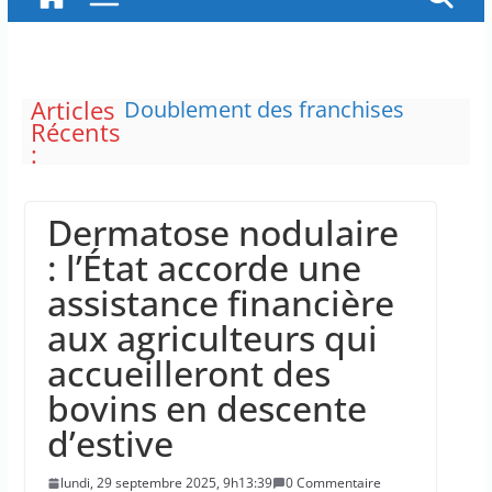
La justice dit non à la chasse
Articles
“illimitée” aux sangliers
Récents
Doublement des franchises
:
médicales et hausse du ticket
modérateur
“C’est scandaleux” d’avoir cinq
Dermatose nodulaire
Canadair disponibles sur 12
: l’État accorde une
Le maire de New York, dit qu’il
assistance financière
n’a pas la capacité juridique
d’arrêter Benyamin Nétanyahou
aux agriculteurs qui
L’épidémie d’Ebola a entraîné
accueilleront des
plus de 1 000 décès en RDC et en
Ouganda
bovins en descente
d’estive
lundi, 29 septembre 2025, 9h13:39
0 Commentaire