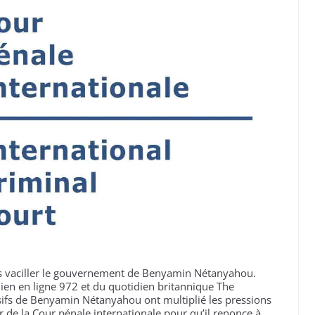
lus vaciller le gouvernement de Benyamin Nétanyahou.
en en ligne 972 et du quotidien britannique The
sifs de Benyamin Nétanyahou ont multiplié les pressions
r de la Cour pénale internationale pour qu’il renonce à