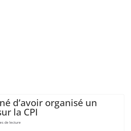
ranchises médicales et hausse du ticket modér
” d’avoir cinq Canadair disponibles sur 12
ork, dit qu’il n’a pas la capacité juridique d’a
é d’avoir organisé un
ur la CPI
es de lecture