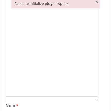
×
Failed to initialize plugin: wplink
Failed to initialize plugin: wplink
Nom
*