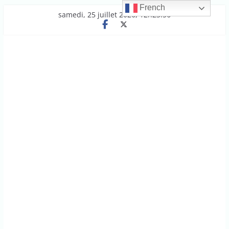
French
Passer
samedi, 25 juillet 2026, 12h23:56
au
contenu