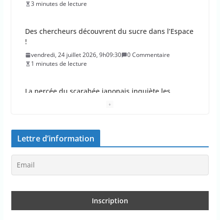
3 minutes de lecture
Des chercheurs découvrent du sucre dans l’Espace
!
vendredi, 24 juillet 2026, 9h09:30
0 Commentaire
1 minutes de lecture
La percée du scarabée japonais inquiète les
autorités françaises
jeudi, 23 juillet 2026, 11h11:01
0 Commentaire
4 minutes de lecture
Lettre d’information
En 2026, les incendies ont brûlé au moins 44 000
hectares en France
jeudi, 23 juillet 2026, 10h10:30
0 Commentaire
1 minutes de lecture
Les députés approuvent les viols en série sur les