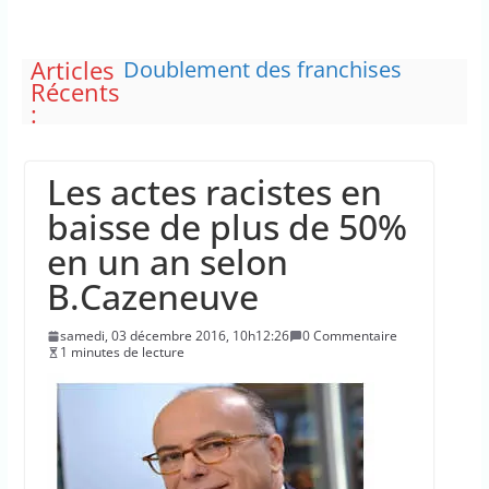
Articles
Doublement des franchises
Récents
médicales et hausse du ticket
:
modérateur
“C’est scandaleux” d’avoir cinq
Canadair disponibles sur 12
Les actes racistes en
Le maire de New York, dit qu’il
n’a pas la capacité juridique
baisse de plus de 50%
d’arrêter Benyamin Nétanyahou
en un an selon
L’épidémie d’Ebola a entraîné
plus de 1 000 décès en RDC et en
B.Cazeneuve
Ouganda
La justice dit non à la chasse
samedi, 03 décembre 2016, 10h12:26
0 Commentaire
“illimitée” aux sangliers
1 minutes de lecture