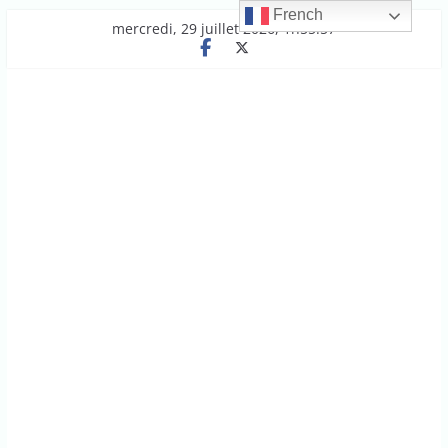
French
Passer
mercredi, 29 juillet 2026, 1h55:57
au
contenu