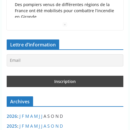
Des pompiers venus de différentes régions de la
France ont été mobilisés pour combattre l’incendie
en Gironde
dimanche, 26 juillet 2026, 11h11:18
0 Commentaire
2 minutes de lecture
Lettre d’information
La France insoumise exprime son
incompréhension face à la plainte de la DJ Barbara
Butch concernant le droit de critiquer ses choix
politiques.
dimanche, 26 juillet 2026, 10h10:41
0 Commentaire
2 minutes de lecture
L’État prélève dans les caisses du régime
d’assurance chômage
Archives
dimanche, 26 juillet 2026, 9h09:45
0 Commentaire
1 minutes de lecture
2026
:
J
F
M
A
M
J
J
A
S
O
N
D
2025
:
J
F
M
A
M
J
J
A
S
O
N
D
“C’est scandaleux” d’avoir cinq Canadair