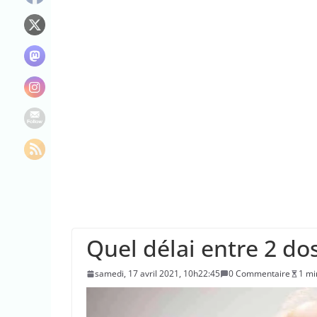
Le maire de New Y
L’épidémie d’Ebo
La justice dit non
Quel délai entre 2 do
samedi, 17 avril 2021, 10h22:45
0 Commentaire
1 mi