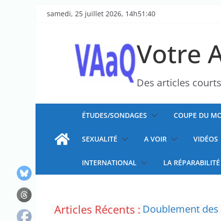
Passer
samedi, 25 juillet 2026, 14h51:40
au
contenu
Votre 
Des articles court
ÉTUDES/SONDAGES
COUPE DU MO
SEXUALITÉ
A VOIR
VIDÉOS
INTERNATIONAL
LA RÉPARABILITÉ
Articles Récents :
Doublement des f
“C’est scandaleux