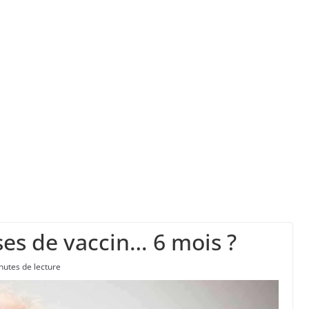
ork, dit qu’il n’a pas la capacité juridique d’a
la a entraîné plus de 1 000 décès en RDC et en 
 à la chasse “illimitée” aux sangliers
ses de vaccin… 6 mois ?
nutes de lecture