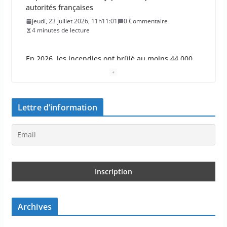
hectares en France
jeudi, 23 juillet 2026, 10h10:30
0 Commentaire
1 minutes de lecture
Les députés approuvent les viols en série sur les
moins de 15 ans
jeudi, 23 juillet 2026, 9h09:08
0 Commentaire
2 minutes de lecture
Lettre d’information
Le Parlement adopte le projet de loi Ripost sur la
sécurité du quotidien
mercredi, 22 juillet 2026, 12h12:27
0 Commentaire
2 minutes de lecture
Les aides aux entreprises dans le budget 2027
font-elles être réduites ?
Archives
mercredi, 22 juillet 2026, 11h11:26
0 Commentaire
2 minutes de lecture