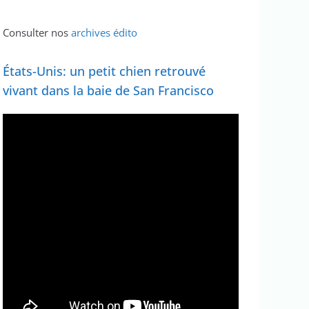
Consulter nos
archives édito
États-Unis: un petit chien retrouvé
vivant dans la baie de San Francisco