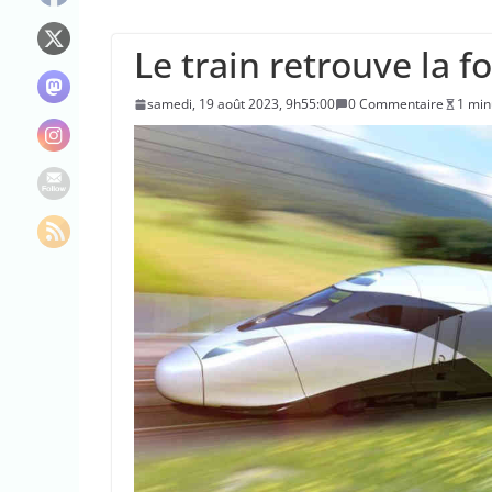
Doublement des f
“C’est scandaleux
Le train retrouve la 
Le maire de New Y
samedi, 19 août 2023, 9h55:00
0 Commentaire
1 min