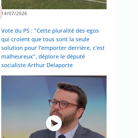
14/07/2026
Vote du PS : "Cette pluralité des egos
qui croient que tous sont la seule
solution pour l'emporter derrière, c'est
malheureux", déplore le député
socialiste Arthur Delaporte