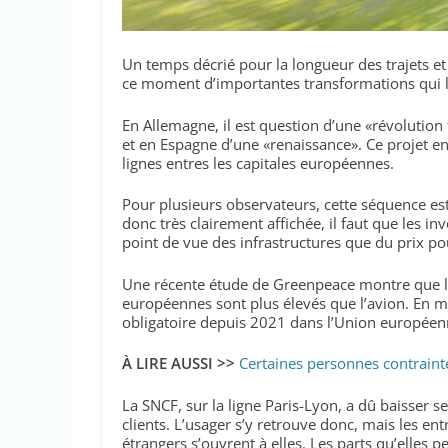
Un temps décrié pour la longueur des trajets et 
ce moment d’importantes transformations qui le
En Allemagne, il est question d’une «révolution 
et en Espagne d’une «renaissance». Ce projet 
lignes entres les capitales européennes.
Pour plusieurs observateurs, cette séquence est u
donc très clairement affichée, il faut que les i
point de vue des infrastructures que du prix po
Une récente étude de Greenpeace montre que les 
européennes sont plus élevés que l’avion. En m
obligatoire depuis 2021 dans l’Union européenne
À LIRE AUSSI >>
Certaines personnes contraint
La SNCF, sur la ligne Paris-Lyon, a dû baisser s
clients. L’usager s’y retrouve donc, mais les 
étrangers s’ouvrent à elles. Les parts qu’elles 