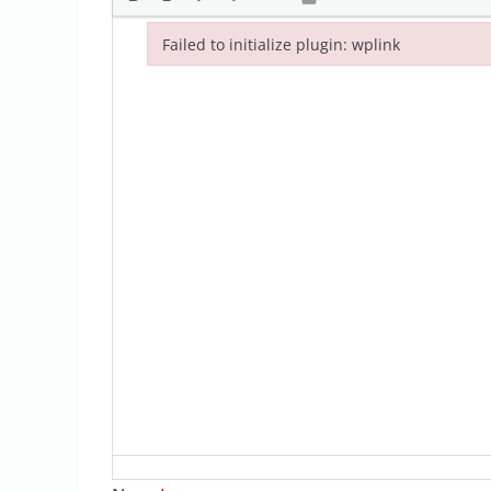
Failed to initialize plugin: wplink
Failed to initialize plugin: wplink