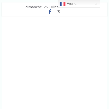
French
Passer
dimanche, 26 juillet 2026, 21h23:37
au
contenu