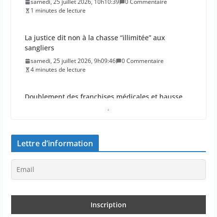
samedi, 25 juillet 2026, 10h10:39
0 Commentaire
1 minutes de lecture
La justice dit non à la chasse “illimitée” aux
sangliers
samedi, 25 juillet 2026, 9h09:46
0 Commentaire
4 minutes de lecture
Doublement des franchises médicales et hausse
du ticket modérateur
vendredi, 24 juillet 2026, 12h12:21
0 Commentaire
2 minutes de lecture
Lettre d’information
Emmanuel Macron demande l’activation du
mécanisme de protection civile de l’UE, face aux
incendies
vendredi, 24 juillet 2026, 11h11:08
0 Commentaire
2 minutes de lecture