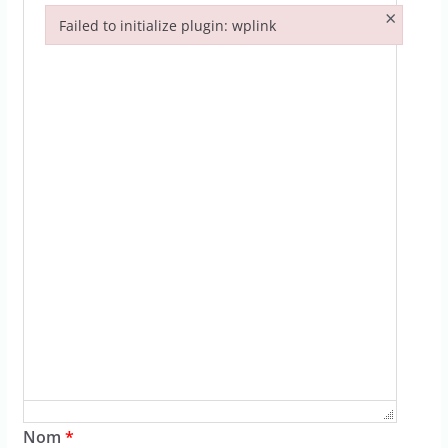
×
Failed to initialize plugin: wplink
Failed to initialize plugin: wplink
Nom
*