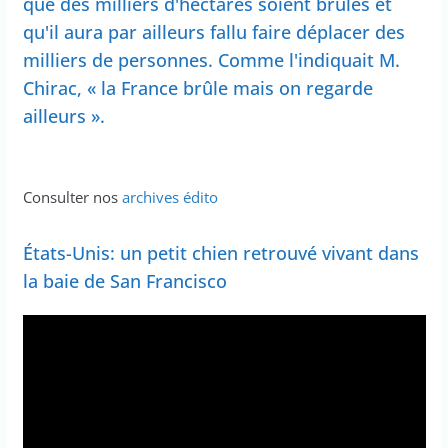
que des milliers d'hectares soient brûlés et
qu'il aura par ailleurs fallu faire déplacer des
milliers de personnes. Comme l'indiquait M.
Chirac, « la France brûle mais on regarde
ailleurs ».
Consulter nos
archives édito
États-Unis: un petit chien retrouvé vivant dans
la baie de San Francisco