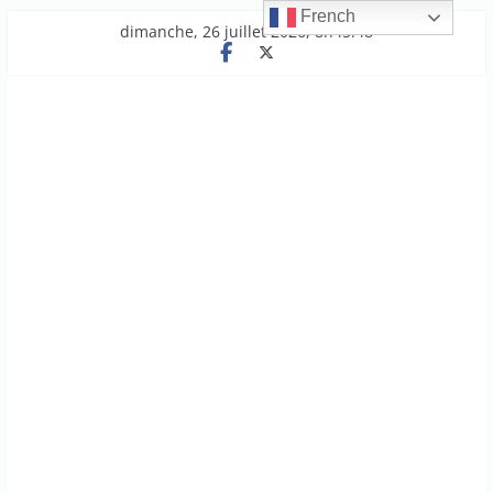
French
Passer
dimanche, 26 juillet 2026, 8h45:48
au
contenu