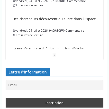
vendredi, 24 juillet 2026, 10h10:38
0 Commentaire
3 minutes de lecture
Des chercheurs découvrent du sucre dans l’Espace
!
vendredi, 24 juillet 2026, 9h09:30
0 Commentaire
1 minutes de lecture
La percée du scarabée japonais inquiète les
autorités françaises
jeudi, 23 juillet 2026, 11h11:01
0 Commentaire
4 minutes de lecture
Lettre d’information
En 2026, les incendies ont brûlé au moins 44 000
hectares en France
jeudi, 23 juillet 2026, 10h10:30
0 Commentaire
1 minutes de lecture
Les députés approuvent les viols en série sur les