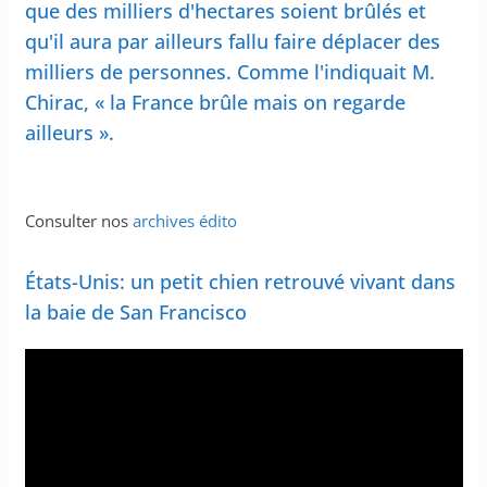
que des milliers d'hectares soient brûlés et
qu'il aura par ailleurs fallu faire déplacer des
milliers de personnes. Comme l'indiquait M.
Chirac, « la France brûle mais on regarde
ailleurs ».
Consulter nos
archives édito
États-Unis: un petit chien retrouvé vivant dans
la baie de San Francisco