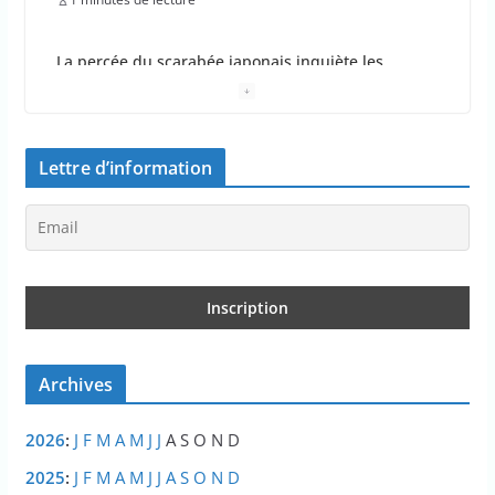
La percée du scarabée japonais inquiète les
autorités françaises
jeudi, 23 juillet 2026, 11h11:01
0 Commentaire
4 minutes de lecture
Lettre d’information
En 2026, les incendies ont brûlé au moins 44 000
hectares en France
jeudi, 23 juillet 2026, 10h10:30
0 Commentaire
1 minutes de lecture
Les députés approuvent les viols en série sur les
moins de 15 ans
Archives
jeudi, 23 juillet 2026, 9h09:08
0 Commentaire
2 minutes de lecture
2026
:
J
F
M
A
M
J
J
A
S
O
N
D
Le Parlement adopte le projet de loi Ripost sur la
2025
:
J
F
M
A
M
J
J
A
S
O
N
D
sécurité du quotidien