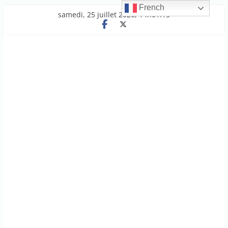
French
Passer
samedi, 25 juillet 2026, 14h01:15
au
contenu