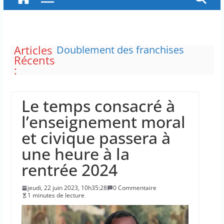
Articles
Doublement des franchises
Récents
médicales et hausse du ticket
:
modérateur
“C’est scandaleux” d’avoir cinq
Canadair disponibles sur 12
Le temps consacré à
Le maire de New York, dit qu’il
n’a pas la capacité juridique
l’enseignement moral
d’arrêter Benyamin Nétanyahou
et civique passera à
L’épidémie d’Ebola a entraîné
plus de 1 000 décès en RDC et en
une heure à la
Ouganda
rentrée 2024
La justice dit non à la chasse
“illimitée” aux sangliers
jeudi, 22 juin 2023, 10h35:28
0 Commentaire
1 minutes de lecture