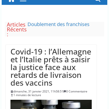
Articles
Doublement des franchises
Récents
médicales et hausse du ticket
:
modérateur
“C’est scandaleux” d’avoir cinq
Canadair disponibles sur 12
Covid-19 : l’Allemagne
Le maire de New York, dit qu’il
n’a pas la capacité juridique
et l’Italie prêts à saisir
d’arrêter Benyamin Nétanyahou
la justice face aux
L’épidémie d’Ebola a entraîné
plus de 1 000 décès en RDC et en
retards de livraison
Ouganda
des vaccins
La justice dit non à la chasse
“illimitée” aux sangliers
dimanche, 31 janvier 2021, 11h58:51
0 Commentaire
1 minutes de lecture