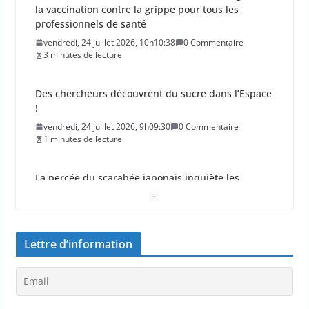
vendredi, 24 juillet 2026, 10h10:38
0 Commentaire
3 minutes de lecture
Des chercheurs découvrent du sucre dans l’Espace
!
vendredi, 24 juillet 2026, 9h09:30
0 Commentaire
1 minutes de lecture
La percée du scarabée japonais inquiète les
autorités françaises
jeudi, 23 juillet 2026, 11h11:01
0 Commentaire
4 minutes de lecture
En 2026, les incendies ont brûlé au moins 44 000
hectares en France
Lettre d’information
jeudi, 23 juillet 2026, 10h10:30
0 Commentaire
1 minutes de lecture