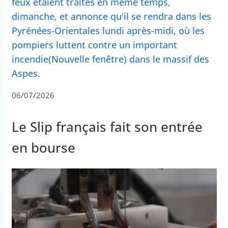
feux étaient traités en même temps,
dimanche, et annonce qu'il se rendra dans les
Pyrénées-Orientales lundi après-midi, où les
pompiers luttent contre un important
incendie(Nouvelle fenêtre) dans le massif des
Aspes.
06/07/2026
Le Slip français fait son entrée
en bourse