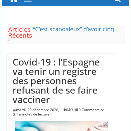
Articles
“C’est scandaleux” d’avoir cinq
Récents
Canadair disponibles sur 12
:
Les plages du Débarquement de
Normandie ont été inscrites au
patrimoine mondial de l’Unesco
Covid-19 : l’Espagne
Des pompiers venus de
différentes régions de la France
va tenir un registre
ont été mobilisés pour
des personnes
combattre l’incendie en Gironde
La France insoumise exprime
refusant de se faire
son incompréhension face à la
vacciner
plainte de la DJ Barbara Butch
concernant le droit de critiquer
mardi, 29 décembre 2020, 11h04:31
0 Commentaire
ses choix politiques.
1 minutes de lecture
L’État prélève dans les caisses du
régime d’assurance chômage