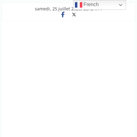
French
Passer
samedi, 25 juillet 2026, 23h24:11
au
contenu