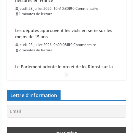
jeudi, 23 juillet 2026, 9h09:08
0 Commentaire
2 minutes de lecture
Le Parlement adopte le projet de loi Ripost sur la
sécurité du quotidien
mercredi, 22 juillet 2026, 12h12:27
0 Commentaire
2 minutes de lecture
Les aides aux entreprises dans le budget 2027
font-elles être réduites ?
mercredi, 22 juillet 2026, 11h11:26
0 Commentaire
2 minutes de lecture
Lettre d’information
“Un lieu climatisé à moins de 10 minutes pour tous
les Français”
mercredi, 22 juillet 2026, 10h10:26
0 Commentaire
4 minutes de lecture
Le rapport d’une association sur le consentement