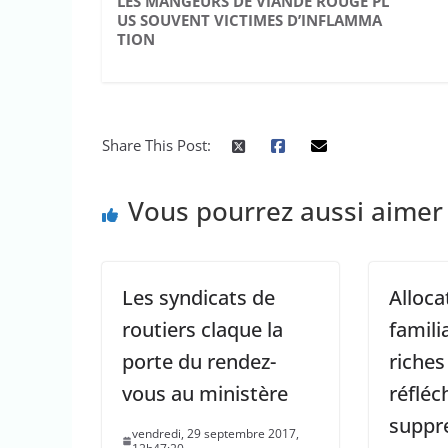
LES MANGEURS DE VIANDE ROUGE PL
US SOUVENT VICTIMES D’INFLAMMA
TION
Share This Post:
Vous pourrez aussi aimer
Les syndicats de
Alloca
routiers claque la
famili
porte du rendez-
riches
vous au ministère
réfléc
suppr
vendredi, 29 septembre 2017,