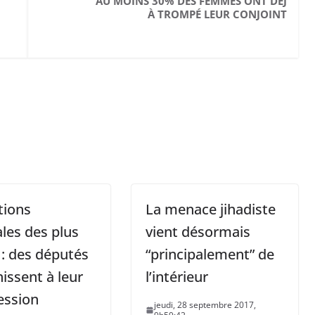
AU MOINS 30% DES FEMMES ONT DÉJ
À TROMPÉ LEUR CONJOINT
tions
La menace jihadiste
ales des plus
vient désormais
 : des députés
“principalement” de
hissent à leur
l’intérieur
ession
jeudi, 28 septembre 2017,