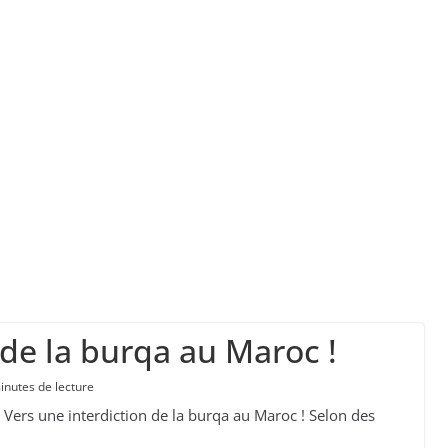
aux se transforment en vaste réseau d’entraide f
 soi, en cas d’évacuation d’urgence ?
ns les Landes, la monoculture de pins maritimes 
 de la burqa au Maroc !
inutes de lecture
Vers une interdiction de la burqa au Maroc ! Selon des