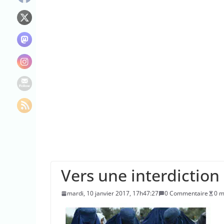
Les réseaux soci
Que prendre avec
En Gironde et da
d’incendie
Vers une interdiction
mardi, 10 janvier 2017, 17h47:27
0 Commentaire
0 m