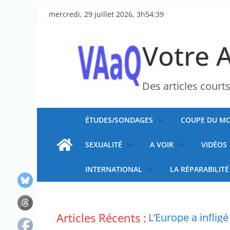
Passer
mercredi, 29 juillet 2026, 3h54:39
au
contenu
Votre 
Des articles court
ÉTUDES/SONDAGES
COUPE DU MO
SEXUALITÉ
A VOIR
VIDÉOS
INTERNATIONAL
LA RÉPARABILITÉ
Articles Récents :
L’Europe a inflig
Les mutuelles po