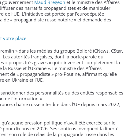
 du gouvernement
Maud Bregeon
et le ministre des Affaires
 diffuser des narratifs propagandistes et de manipuler
rd de l’UE. L’initiative est portée par l’eurodéputée
ova de « propagandiste russe notoire » et demande des
 votre place
 Kremlin » dans les médias du groupe Bolloré (CNews, CStar,
. Les autorités françaises, dont la porte-parole du
 « propos très graves » qui « inversent complètement la
 la Russie et l’Ukraine ». Le ministre des Affaires
ment de « propagandiste » pro-Poutine, affirmant qu’elle
re en Ukraine et l’UE.
sanctionner des personnalités ou des entités responsables
 de l’information ».
France, chaîne russe interdite dans l’UE depuis mars 2022,
u’aucune pression politique n’avait été exercée sur le
é pour dix ans en 2026. Ses soutiens invoquent la liberté
ent son rôle de relais de la propagande russe dans les