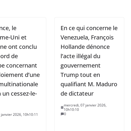
nce, le
En ce qui concerne le
me-Uni et
Venezuela, François
ine ont conclu
Hollande dénonce
cord de
l’acte illégal du
pe concernant
gouvernement
loiement d’une
Trump tout en
multinationale
qualifiant M. Maduro
à un cessez-le-
de dictateur
mercredi, 07 janvier 2026,
10h10:10
0
8 janvier 2026, 10h10:11