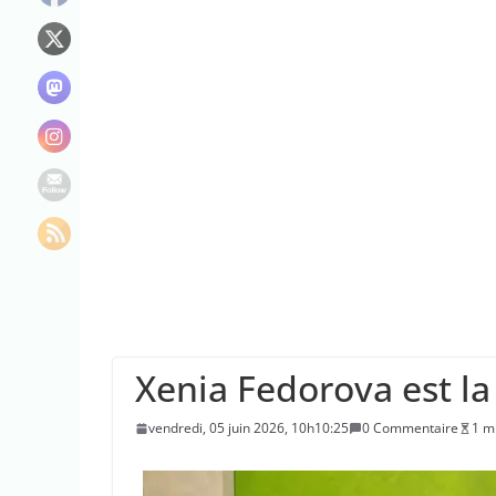
Le maire de New Y
L’épidémie d’Ebo
La justice dit non
Xenia Fedorova est la
vendredi, 05 juin 2026, 10h10:25
0 Commentaire
1 m