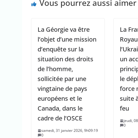
Vous pourrez aussi aimer
La Géorgie va être
La Fra
l’objet d’une mission
Royau
d’enquête sur la
l’Ukra
situation des droits
un ac
de l’homme,
princi
sollicitée par une
le dép
vingtaine de pays
force 
européens et le
suite 
Canada, dans le
feu
cadre de l’OSCE
jeudi, 0
0
samedi, 31 janvier 2026, 9h09:19
0