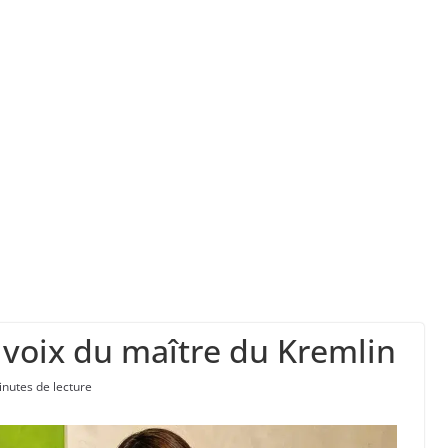
ork, dit qu’il n’a pas la capacité juridique d’a
la a entraîné plus de 1 000 décès en RDC et en 
 à la chasse “illimitée” aux sangliers
 voix du maître du Kremlin
inutes de lecture