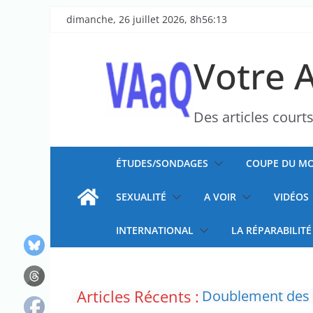
Passer
dimanche, 26 juillet 2026, 8h56:13
au
contenu
Votre 
Des articles court
ÉTUDES/SONDAGES
COUPE DU MO
SEXUALITÉ
A VOIR
VIDÉOS
INTERNATIONAL
LA RÉPARABILITÉ
Articles Récents :
Doublement des f
“C’est scandaleux